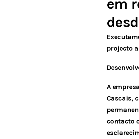
em r
desd
Executamo
projecto 
Desenvolv
A empresa
Cascais, 
permanent
contacto 
esclarecim