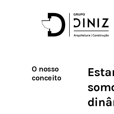
O nosso
Esta
conceito
somo
dinâ