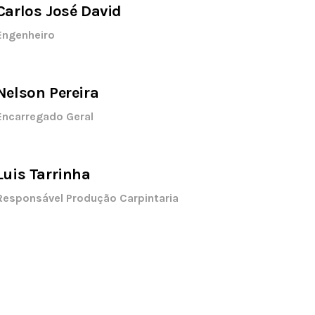
Carlos José David
Engenheiro
Nelson Pereira
Encarregado Geral
Luis Tarrinha
Responsável Produção Carpintaria