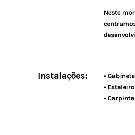
Neste mom
centramos
desenvolv
Instalações:
• Gabinete
• Estaleir
• Carpint